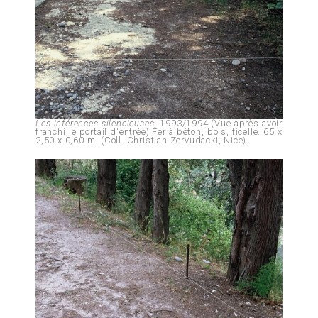
Les inférences silencieuses
, 1993/1994.(Vue après avoir
franchi le portail d'entrée).Fer à béton, bois, ficelle. 65 x
2,50 x 0,60 m. (Coll. Christian Zervudacki, Nice).